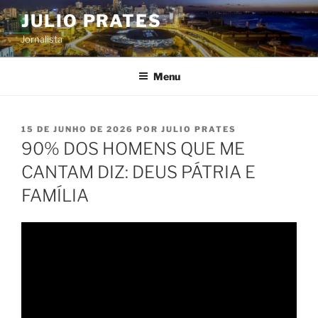
Pular
JULIO PRATES
para
Jornalista
o
conteúdo
Menu
PUBLICADO
15 DE JUNHO DE 2026
POR
JULIO PRATES
EM
90% DOS HOMENS QUE ME
CANTAM DIZ: DEUS PÁTRIA E
FAMÍLIA