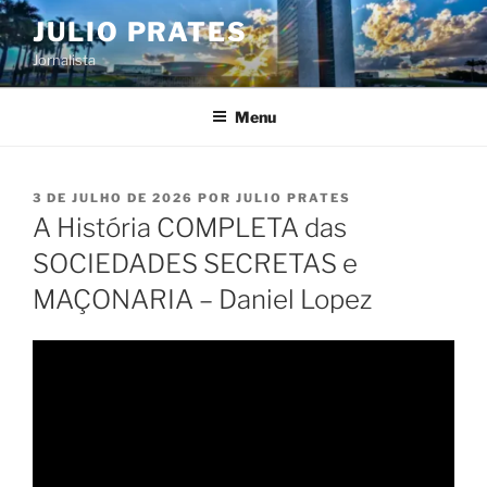
Pular
JULIO PRATES
para
Jornalista
o
conteúdo
Menu
PUBLICADO
3 DE JULHO DE 2026
POR
JULIO PRATES
EM
A História COMPLETA das
SOCIEDADES SECRETAS e
MAÇONARIA – Daniel Lopez