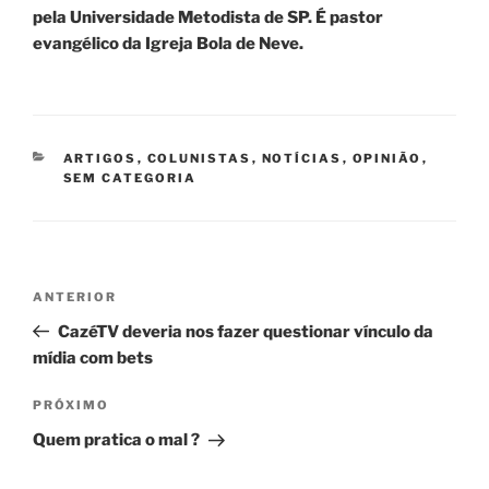
pela Universidade Metodista de SP. É pastor
evangélico da Igreja Bola de Neve.
CATEGORIAS
ARTIGOS
,
COLUNISTAS
,
NOTÍCIAS
,
OPINIÃO
,
SEM CATEGORIA
Navegação
Post
ANTERIOR
de
anterior
CazéTV deveria nos fazer questionar vínculo da
Post
mídia com bets
Próximo
PRÓXIMO
post
Quem pratica o mal ?