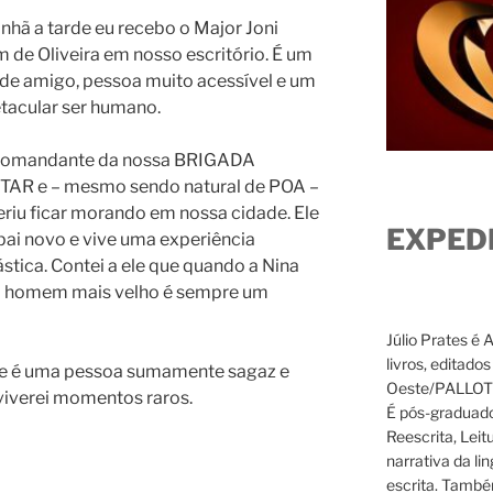
hã a tarde eu recebo o Major Joni
m de Oliveira em nosso escritório. É um
de amigo, pessoa muito acessível e um
tacular ser humano.
comandante da nossa BRIGADA
TAR e – mesmo sendo natural de POA –
eriu ficar morando em nossa cidade. Ele
EXPED
pai novo e vive uma experiência
ástica. Contei a ele que quando a Nina
e o homem mais velho é sempre um
Júlio Prates é 
livros, editado
s e é uma pessoa sumamente sagaz e
Oeste/PALLOTTI
 viverei momentos raros.
É pós-graduado
Reescrita, Leit
narrativa da li
escrita. També