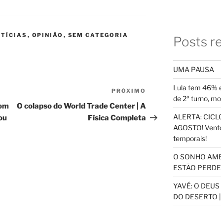
TÍCIAS
,
OPINIÃO
,
SEM CATEGORIA
Posts r
UMA PAUSA
Lula tem 46% e
PRÓXIMO
Próximo
de 2º turno, m
post
com
O colapso do World Trade Center | A
ALERTA: CICLO
ou
Física Completa
AGOSTO! Vento
temporais!
O SONHO AM
ESTÃO PERDEN
YAVÉ: O DEU
DO DESERTO |