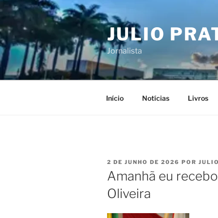
Pular
para
JULIO PRA
o
conteúdo
Jornalista
Início
Notícias
Livros
PUBLICADO
2 DE JUNHO DE 2026
POR
JULI
EM
Amanhã eu recebo 
Oliveira