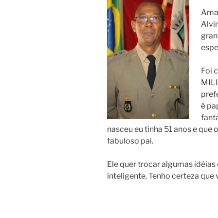
Aman
Alvi
gran
espe
Foi 
MILI
pref
é pa
fant
nasceu eu tinha 51 anos e qu
fabuloso pai.
Ele quer trocar algumas idéia
inteligente. Tenho certeza que