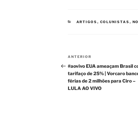
CATEGORIAS
ARTIGOS
,
COLUNISTAS
,
NO
Navegação
Post
ANTERIOR
de
anterior
#aovivo EUA ameaçam Brasil 
tarifaço de 25% | Vorcaro banc
Post
férias de 2 milhões para Ciro –
LULA AO VIVO