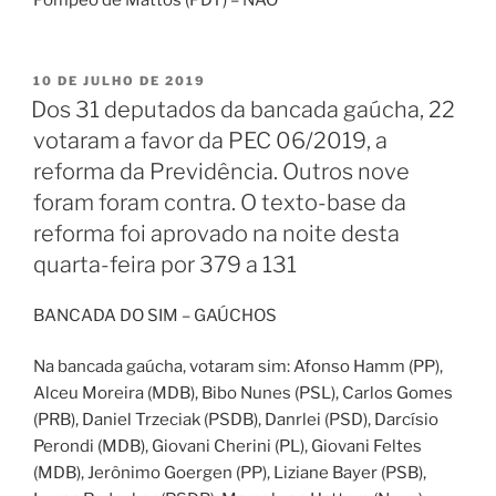
PUBLICADO
10 DE JULHO DE 2019
EM
Dos 31 deputados da bancada gaúcha, 22
votaram a favor da PEC 06/2019, a
reforma da Previdência. Outros nove
foram foram contra. O texto-base da
reforma foi aprovado na noite desta
quarta-feira por 379 a 131
BANCADA DO SIM – GAÚCHOS
Na bancada gaúcha, votaram sim: Afonso Hamm (PP),
Alceu Moreira (MDB), Bibo Nunes (PSL), Carlos Gomes
(PRB), Daniel Trzeciak (PSDB), Danrlei (PSD), Darcísio
Perondi (MDB), Giovani Cherini (PL), Giovani Feltes
(MDB), Jerônimo Goergen (PP), Liziane Bayer (PSB),