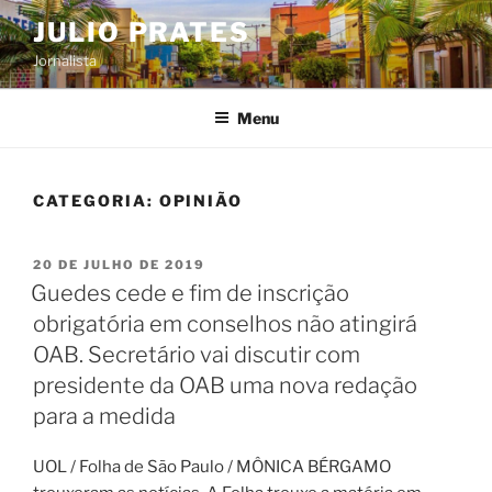
Pular
JULIO PRATES
para
Jornalista
o
conteúdo
Menu
CATEGORIA:
OPINIÃO
PUBLICADO
20 DE JULHO DE 2019
EM
Guedes cede e fim de inscrição
obrigatória em conselhos não atingirá
OAB. Secretário vai discutir com
presidente da OAB uma nova redação
para a medida
UOL / Folha de São Paulo / MÔNICA BÉRGAMO