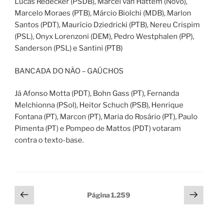
Lucas Redecker (PSDB), Marcel van Hattem (Novo),
Marcelo Moraes (PTB), Márcio Biolchi (MDB), Marlon
Santos (PDT), Maurício Dziedricki (PTB), Nereu Crispim
(PSL), Onyx Lorenzoni (DEM), Pedro Westphalen (PP),
Sanderson (PSL) e Santini (PTB)
BANCADA DO NÃO – GAÚCHOS
Já Afonso Motta (PDT), Bohn Gass (PT), Fernanda
Melchionna (PSol), Heitor Schuch (PSB), Henrique
Fontana (PT), Marcon (PT), Maria do Rosário (PT), Paulo
Pimenta (PT) e Pompeo de Mattos (PDT) votaram
contra o texto-base.
Paginação
Página
Próx
Página
1.259
anterior
pági
de