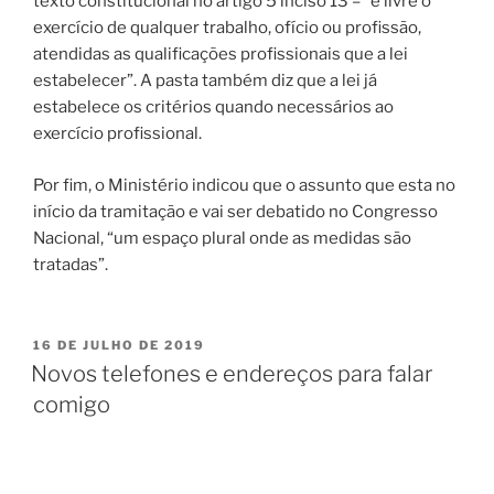
texto constitucional no artigo 5 inciso 13 – “é livre o
exercício de qualquer trabalho, ofício ou profissão,
atendidas as qualificações profissionais que a lei
estabelecer”. A pasta também diz que a lei já
estabelece os critérios quando necessários ao
exercício profissional.
Por fim, o Ministério indicou que o assunto que esta no
início da tramitação e vai ser debatido no Congresso
Nacional, “um espaço plural onde as medidas são
tratadas”.
PUBLICADO
16 DE JULHO DE 2019
EM
Novos telefones e endereços para falar
comigo