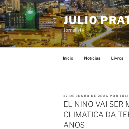
Pular
para
JULIO PRA
o
conteúdo
Jornalista
Início
Notícias
Livros
PUBLICADO
17 DE JUNHO DE 2026
POR
JUL
EM
EL NIÑO VAI SER
CLIMATICA DA TE
ANOS