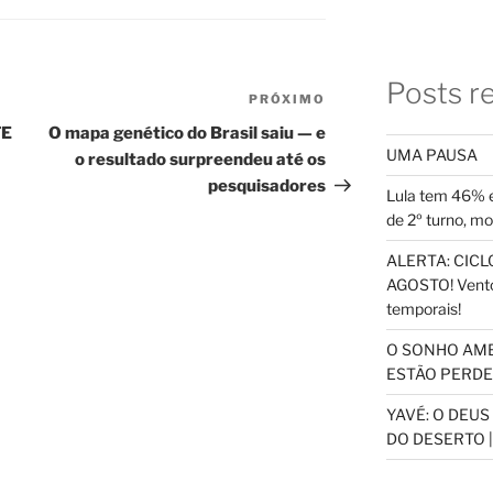
Posts r
PRÓXIMO
Próximo
post
TE
O mapa genético do Brasil saiu — e
UMA PAUSA
o resultado surpreendeu até os
pesquisadores
Lula tem 46% e
de 2º turno, m
ALERTA: CICLO
AGOSTO! Vento
temporais!
O SONHO AM
ESTÃO PERDEN
YAVÉ: O DEU
DO DESERTO |