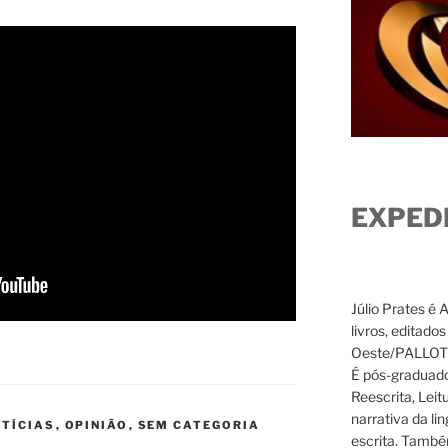
EXPED
Júlio Prates é 
livros, editado
Oeste/PALLOTTI
É pós-graduado
Reescrita, Leit
narrativa da li
TÍCIAS
,
OPINIÃO
,
SEM CATEGORIA
escrita. També