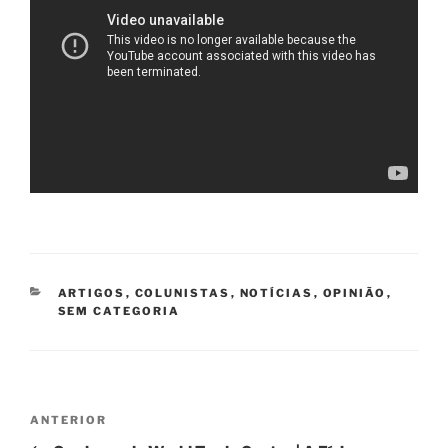
CATEGORIAS
ARTIGOS
,
COLUNISTAS
,
NOTÍCIAS
,
OPINIÃO
,
SEM CATEGORIA
Navegação
Post
ANTERIOR
de
anterior