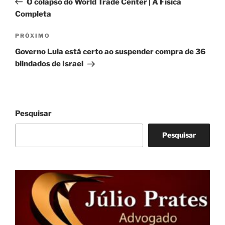
O colapso do World Trade Center | A Física
Post
Completa
Próximo
PRÓXIMO
post
Governo Lula está certo ao suspender compra de 36
blindados de Israel
Pesquisar
Pesquisar