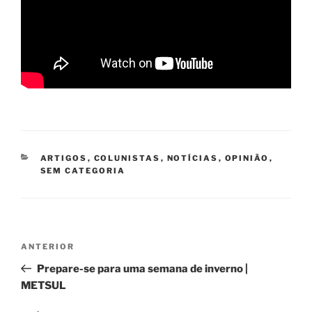
CATEGORIAS
ARTIGOS
,
COLUNISTAS
,
NOTÍCIAS
,
OPINIÃO
,
SEM CATEGORIA
Navegação
Post
ANTERIOR
de
anterior
Prepare-se para uma semana de inverno |
Post
METSUL