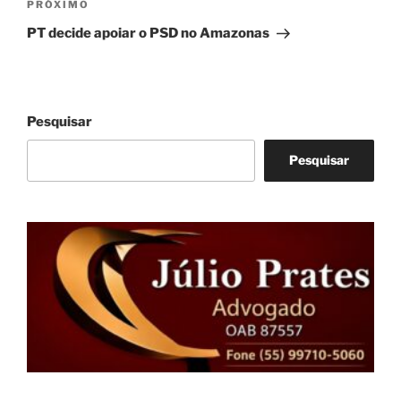
Próximo
PRÓXIMO
post
PT decide apoiar o PSD no Amazonas
Pesquisar
Pesquisar