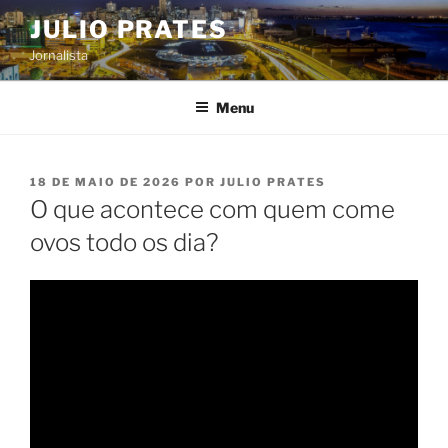
Pular
JULIO PRATES
para
Jornalista
o
conteúdo
Menu
PUBLICADO
18 DE MAIO DE 2026
POR
JULIO PRATES
EM
O que acontece com quem come
ovos todo os dia?