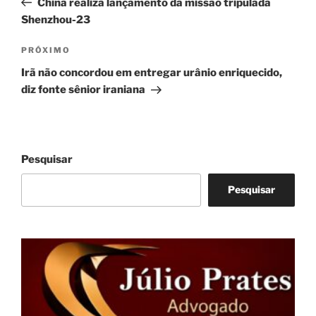
China realiza lançamento da missão tripulada
Post
Shenzhou-23
Próximo
PRÓXIMO
post
Irã não concordou em entregar urânio enriquecido,
diz fonte sênior iraniana
Pesquisar
Pesquisar