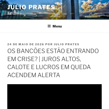
Pular
JULIO PRATES
para
Jornalista
o
conteúdo
Menu
PUBLICADO
24 DE MAIO DE 2026
POR
JULIO PRATES
EM
OS BANCÕES ESTÃO ENTRANDO
EM CRISE? | JUROS ALTOS,
CALOTE E LUCROS EM QUEDA
ACENDEM ALERTA