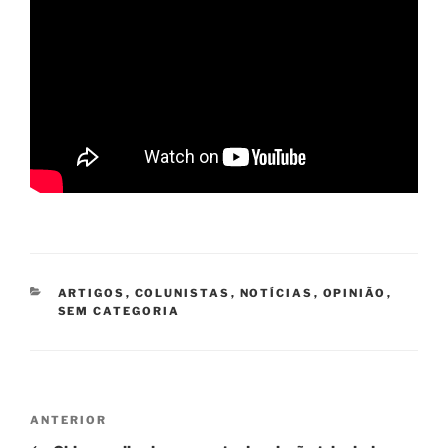
CATEGORIAS
ARTIGOS
,
COLUNISTAS
,
NOTÍCIAS
,
OPINIÃO
,
SEM CATEGORIA
Navegação
Post
ANTERIOR
de
anterior