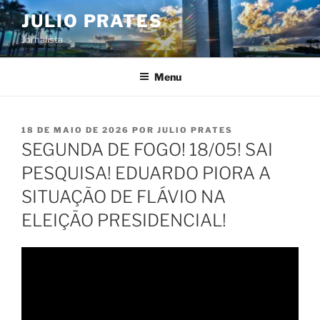
Pular
JULIO PRATES
para
Jornalista
o
conteúdo
Menu
PUBLICADO
18 DE MAIO DE 2026
POR
JULIO PRATES
EM
SEGUNDA DE FOGO! 18/05! SAI
PESQUISA! EDUARDO PIORA A
SITUAÇÃO DE FLÁVIO NA
ELEIÇÃO PRESIDENCIAL!