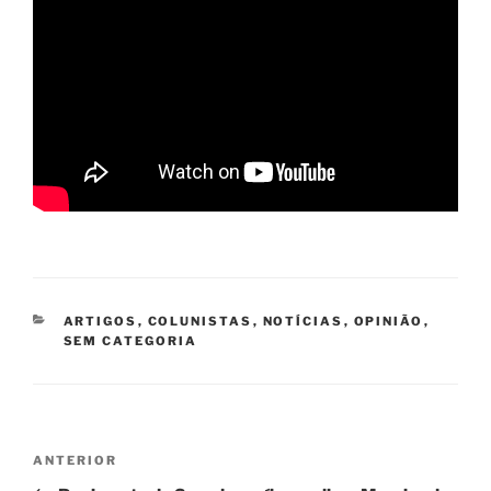
CATEGORIAS
ARTIGOS
,
COLUNISTAS
,
NOTÍCIAS
,
OPINIÃO
,
SEM CATEGORIA
Navegação
Post
ANTERIOR
de
anterior