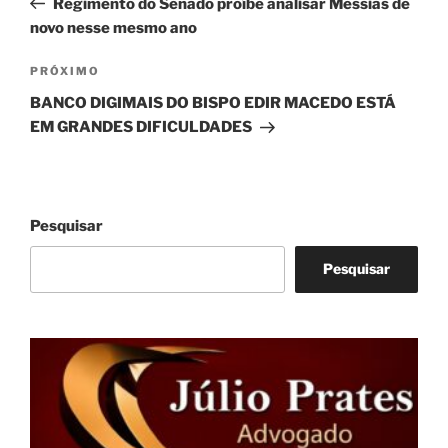
Regimento do Senado proíbe analisar Messias de
Post
novo nesse mesmo ano
Próximo
PRÓXIMO
post
BANCO DIGIMAIS DO BISPO EDIR MACEDO ESTÁ
EM GRANDES DIFICULDADES
Pesquisar
Pesquisar