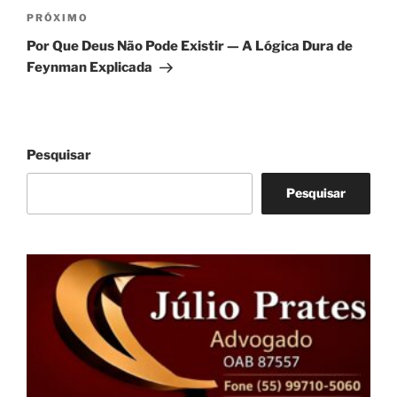
Próximo
PRÓXIMO
post
Por Que Deus Não Pode Existir — A Lógica Dura de
Feynman Explicada
Pesquisar
Pesquisar