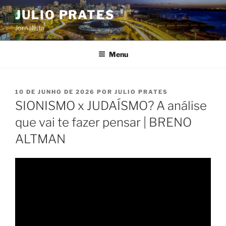
Pular
JULIO PRATES
para
Jornalista
o
conteúdo
Menu
PUBLICADO
10 DE JUNHO DE 2026
POR
JULIO PRATES
EM
SIONISMO x JUDAÍSMO? A análise
que vai te fazer pensar | BRENO
ALTMAN