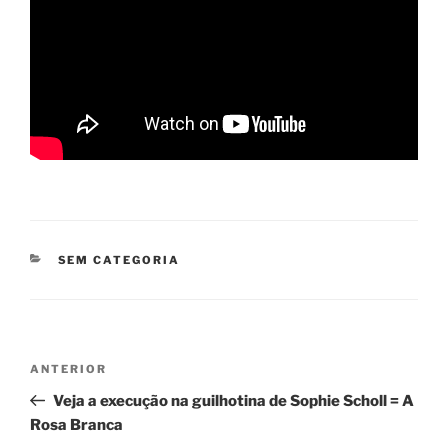
CATEGORIAS
SEM CATEGORIA
Navegação
Post
ANTERIOR
de
anterior
Veja a execução na guilhotina de Sophie Scholl = A
Post
Rosa Branca