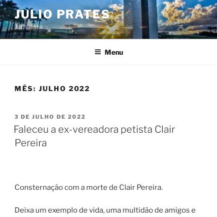
Pular
JULIO PRATES
para
Jornalista
o
conteúdo
Menu
MÊS:
JULHO 2022
PUBLICADO
3 DE JULHO DE 2022
EM
Faleceu a ex-vereadora petista Clair
Pereira
Consternação com a morte de Clair Pereira.
Deixa um exemplo de vida, uma multidão de amigos e