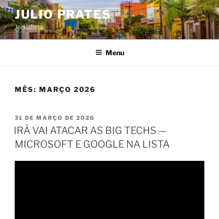
Pular
JULIO PRATES
para
Jornalista
o
conteúdo
Menu
MÊS:
MARÇO 2026
PUBLICADO
31 DE MARÇO DE 2026
EM
IRÃ VAI ATACAR AS BIG TECHS —
MICROSOFT E GOOGLE NA LISTA