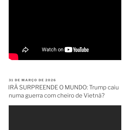
PUBLICADO
31 DE MARÇO DE 2026
EM
IRÃ SURPREENDE O MUNDO: Trump caiu
numa guerra com cheiro de Vietnã?