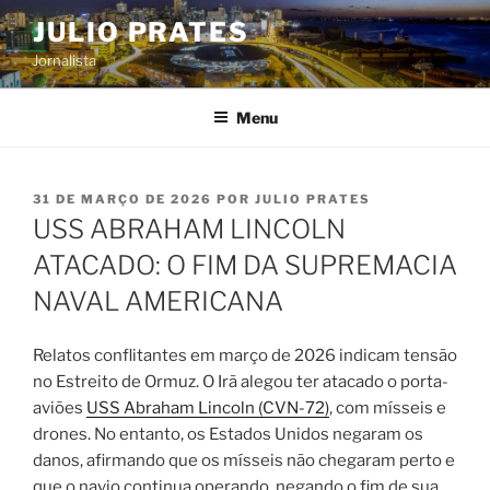
Pular
JULIO PRATES
para
Jornalista
o
conteúdo
Menu
PUBLICADO
31 DE MARÇO DE 2026
POR
JULIO PRATES
EM
USS ABRAHAM LINCOLN
ATACADO: O FIM DA SUPREMACIA
NAVAL AMERICANA
Relatos conflitantes em março de 2026 indicam tensão
no Estreito de Ormuz. O Irã alegou ter atacado o porta-
aviões
USS Abraham Lincoln (CVN-72)
, com mísseis e
drones. No entanto, os Estados Unidos negaram os
danos, afirmando que os mísseis não chegaram perto e
que o navio continua operando, negando o fim de sua