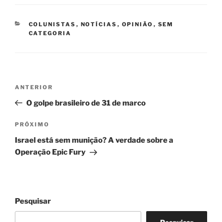
CATEGORIAS
COLUNISTAS
,
NOTÍCIAS
,
OPINIÃO
,
SEM
CATEGORIA
Navegação
Post
ANTERIOR
de
anterior
O golpe brasileiro de 31 de marco
Post
Próximo
PRÓXIMO
post
Israel está sem munição? A verdade sobre a
Operação Epic Fury
Pesquisar