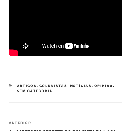
CATEGORIAS
ARTIGOS
,
COLUNISTAS
,
NOTÍCIAS
,
OPINIÃO
,
SEM CATEGORIA
Navegação
Post
ANTERIOR
de
anterior