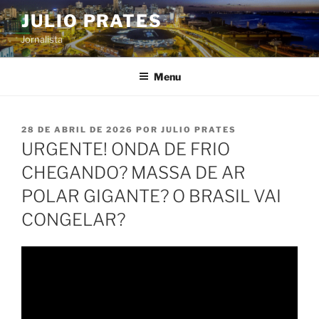
Pular
JULIO PRATES
para
Jornalista
o
conteúdo
Menu
PUBLICADO
28 DE ABRIL DE 2026
POR
JULIO PRATES
EM
URGENTE! ONDA DE FRIO
CHEGANDO? MASSA DE AR
POLAR GIGANTE? O BRASIL VAI
CONGELAR?