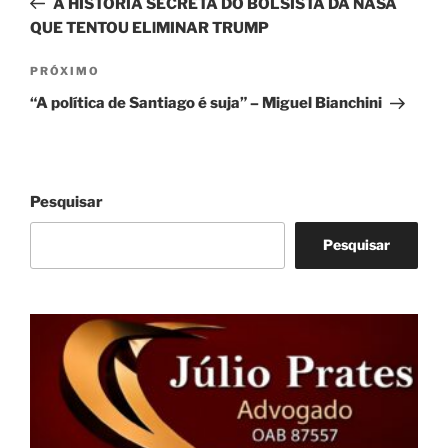
A HISTÓRIA SECRETA DO BOLSISTA DA NASA
Post
QUE TENTOU ELlMINAR TRUMP
Próximo
PRÓXIMO
post
“A política de Santiago é suja” – Miguel Bianchini
Pesquisar
Pesquisar