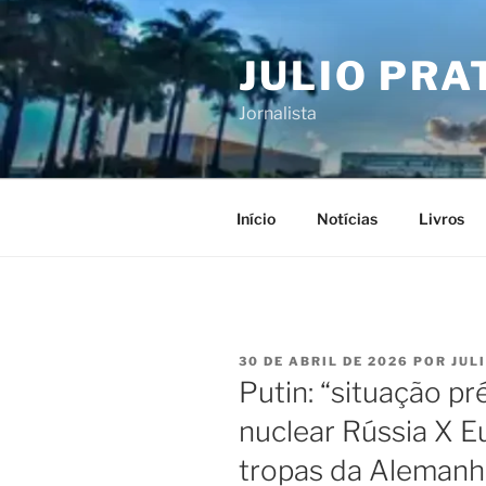
Pular
para
JULIO PRA
o
conteúdo
Jornalista
Início
Notícias
Livros
PUBLICADO
30 DE ABRIL DE 2026
POR
JUL
EM
Putin: “situação pr
nuclear Rússia X E
tropas da Alemanha