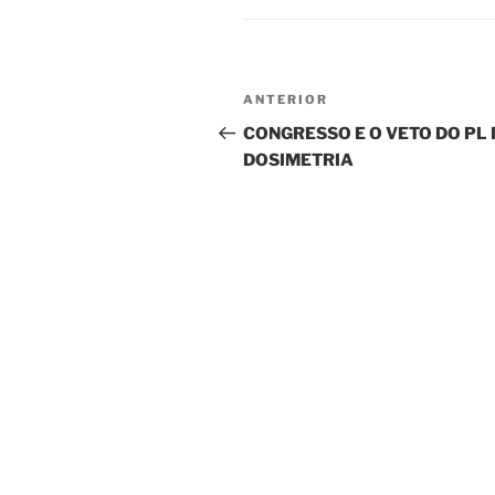
Navegação
Post
ANTERIOR
de
anterior
CONGRESSO E O VETO DO PL 
DOSIMETRIA
Post