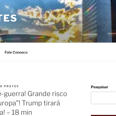
TES
Fale Conosco
IO PRATES
Pesquisar
é-guerra! Grande risco
uropa”! Trump tirará
! – 18 min