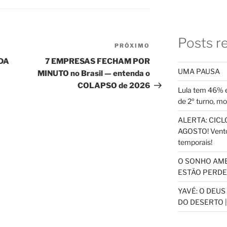
Posts r
PRÓXIMO
Próximo
post
DA
7 EMPRESAS FECHAM POR
UMA PAUSA
MINUTO no Brasil — entenda o
COLAPSO de 2026
Lula tem 46% e
de 2º turno, m
ALERTA: CICLO
AGOSTO! Vento
temporais!
O SONHO AM
ESTÃO PERDEN
YAVÉ: O DEU
DO DESERTO |