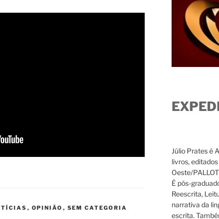
EXPED
Júlio Prates é 
livros, editado
Oeste/PALLOTTI
É pós-graduado
Reescrita, Leit
narrativa da li
TÍCIAS
,
OPINIÃO
,
SEM CATEGORIA
escrita. També