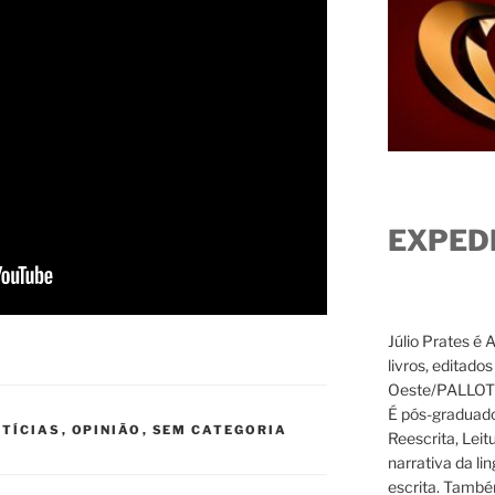
EXPED
Júlio Prates é 
livros, editado
Oeste/PALLOTTI
É pós-graduado
TÍCIAS
,
OPINIÃO
,
SEM CATEGORIA
Reescrita, Leit
narrativa da li
escrita. També