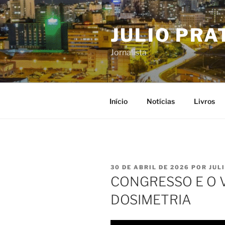
Pular
para
JULIO PRA
o
conteúdo
Jornalista
Início
Notícias
Livros
PUBLICADO
30 DE ABRIL DE 2026
POR
JUL
EM
CONGRESSO E O 
DOSIMETRIA