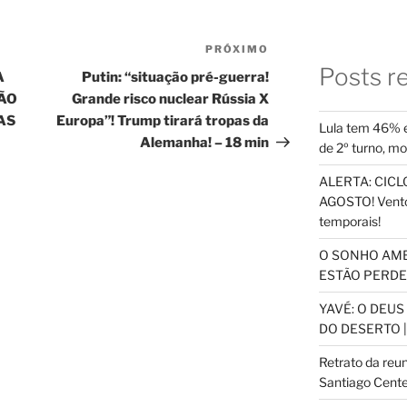
PRÓXIMO
Próximo
Posts r
post
A
Putin: “situação pré-guerra!
ÇÃO
Grande risco nuclear Rússia X
IAS
Europa”! Trump tirará tropas da
Lula tem 46% e
Alemanha! – 18 min
de 2º turno, m
ALERTA: CICLO
AGOSTO! Vento
temporais!
O SONHO AM
ESTÃO PERDEN
YAVÉ: O DEU
DO DESERTO |
Retrato da reu
Santiago Cente