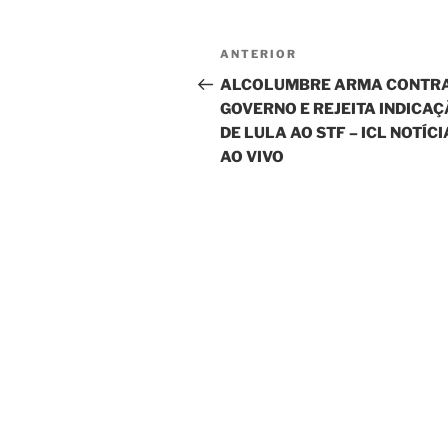
Navegação
Post
ANTERIOR
de
anterior
ALCOLUMBRE ARMA CONTR
GOVERNO E REJEITA INDICA
Post
DE LULA AO STF – ICL NOTÍC
AO VIVO