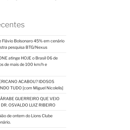
ecentes
 Flávio Bolsonaro 45% em cenário
ostra pesquisa BTG/Nexus
NE atinge HOJE o Brasil 06 de
s de mais de 100 km/h e
ERICANO ACABOU? IDOSOS
DO TUDO [com Miguel Nicolelis]
S ÁRABE GUERREIRO QUE VEIO
 DR. OSVALDO LUIZ RIBEIRO
nião de ontem do Lions Clube
nário.