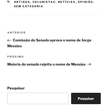
CATEGORIAS
ARTIGOS
,
COLUNISTAS
,
NOTÍCIAS
,
OPINIÃO
,
SEM CATEGORIA
Navegação
Post
ANTERIOR
de
anterior
Comissão do Senado aprova o nome de Jorge
Post
Messias
Próximo
PRÓXIMO
post
Maioria do senado rejeita o nome de Messias
Pesquisar
Pesquisar