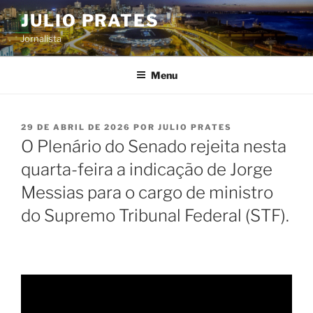
Pular
JULIO PRATES
para
Jornalista
o
conteúdo
Menu
PUBLICADO
29 DE ABRIL DE 2026
POR
JULIO PRATES
EM
O Plenário do Senado rejeita nesta
quarta-feira a indicação de Jorge
Messias para o cargo de ministro
do Supremo Tribunal Federal (STF).