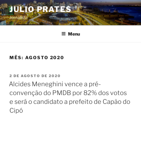
Pular
JULIO PRATES
para
Jornalista
o
conteúdo
Menu
MÊS:
AGOSTO 2020
PUBLICADO
2 DE AGOSTO DE 2020
EM
Alcides Meneghini vence a pré-
convenção do PMDB por 82% dos votos
e será o candidato a prefeito de Capão do
Cipó