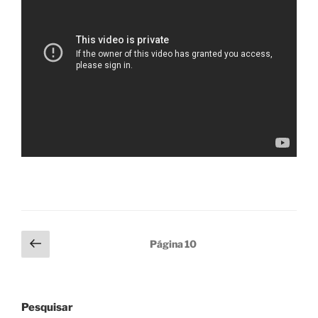
Paginação
Página
Página
10
anterior
de
posts
Pesquisar