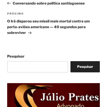
anterior
Conversando sobre política santiaguense
Post
Próximo
PRÓXIMO
post
O Irã disparou seu míssil mais mortal contra um
porta-aviões americano — 40 segundos para
sobreviver
Pesquisar
Pesquisar