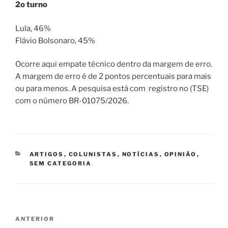
2o turno
Lula, 46%
Flávio Bolsonaro, 45%
Ocorre aqui empate técnico dentro da margem de erro.
A margem de erro é de 2 pontos percentuais para mais
ou para menos. A pesquisa está com registro no (TSE)
com o número BR-01075/2026.
CATEGORIAS
ARTIGOS
,
COLUNISTAS
,
NOTÍCIAS
,
OPINIÃO
,
SEM CATEGORIA
Navegação
Post
ANTERIOR
de