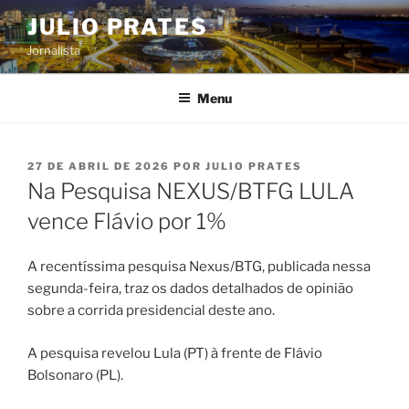
Pular
JULIO PRATES
para
Jornalista
o
conteúdo
Menu
PUBLICADO
27 DE ABRIL DE 2026
POR
JULIO PRATES
EM
Na Pesquisa NEXUS/BTFG LULA
vence Flávio por 1%
A recentíssima pesquisa Nexus/BTG, publicada nessa
segunda-feira, traz os dados detalhados de opinião
sobre a corrida presidencial deste ano.
A pesquisa revelou Lula (PT) à frente de Flávio
Bolsonaro (PL).