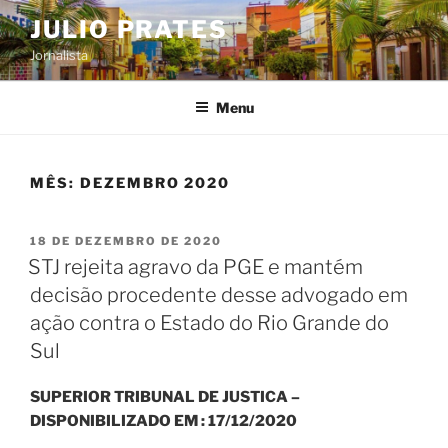
Pular
JULIO PRATES
para
Jornalista
o
conteúdo
Menu
MÊS:
DEZEMBRO 2020
PUBLICADO
18 DE DEZEMBRO DE 2020
EM
STJ rejeita agravo da PGE e mantém
decisão procedente desse advogado em
ação contra o Estado do Rio Grande do
Sul
SUPERIOR TRIBUNAL DE JUSTICA –
DISPONIBILIZADO EM : 17/12/2020