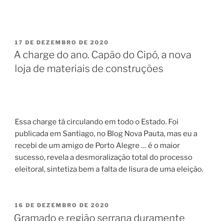
PUBLICADO
17 DE DEZEMBRO DE 2020
EM
A charge do ano. Capão do Cipó, a nova
loja de materiais de construções
Essa charge tá circulando em todo o Estado. Foi
publicada em Santiago, no Blog Nova Pauta, mas eu a
recebi de um amigo de Porto Alegre … é o maior
sucesso, revela a desmoralização total do processo
eleitoral, sintetiza bem a falta de lisura de uma eleição.
PUBLICADO
16 DE DEZEMBRO DE 2020
EM
Gramado e região serrana duramente