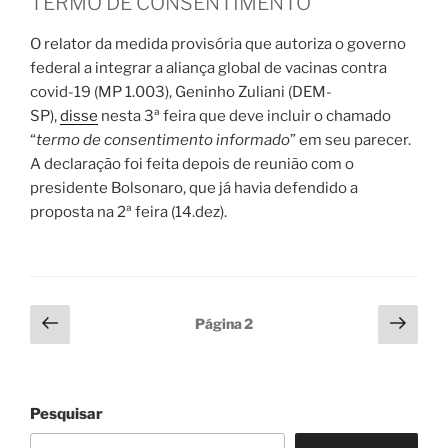
TERMO DE CONSENTIMENTO
O relator da medida provisória que autoriza o governo
federal a integrar a aliança global de vacinas contra
covid-19 (MP 1.003), Geninho Zuliani (DEM-
SP),
disse
nesta 3ª feira que deve incluir o chamado
“
termo de consentimento informado
” em seu parecer.
A declaração foi feita depois de reunião com o
presidente Bolsonaro, que já havia defendido a
proposta na 2ª feira (14.dez).
Paginação
Página
Próx
Página
2
anterior
pági
de
posts
Pesquisar