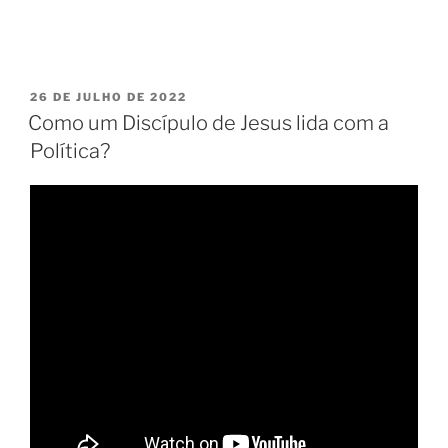
PUBLICADO
26 DE JULHO DE 2022
EM
Como um Discípulo de Jesus lida com a
Política?