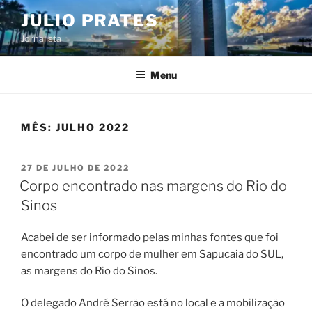
Pular
JULIO PRATES
para
Jornalista
o
conteúdo
Menu
MÊS:
JULHO 2022
PUBLICADO
27 DE JULHO DE 2022
EM
Corpo encontrado nas margens do Rio do
Sinos
Acabei de ser informado pelas minhas fontes que foi
encontrado um corpo de mulher em Sapucaia do SUL,
as margens do Rio do Sinos.
O delegado André Serrão está no local e a mobilização