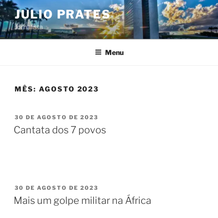
Pular
JULIO PRATES
para
Jornalista
o
conteúdo
Menu
MÊS:
AGOSTO 2023
PUBLICADO
30 DE AGOSTO DE 2023
EM
Cantata dos 7 povos
PUBLICADO
30 DE AGOSTO DE 2023
EM
Mais um golpe militar na África