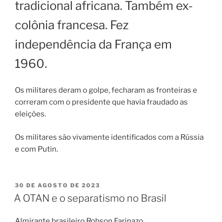
tradicional africana. Também ex-
colônia francesa. Fez
independência da França em
1960.
Os militares deram o golpe, fecharam as fronteiras e
correram com o presidente que havia fraudado as
eleições.
Os militares são vivamente identificados com a Rússia
e com Putin.
PUBLICADO
30 DE AGOSTO DE 2023
EM
A OTAN e o separatismo no Brasil
Almirante brasileiro Robson Farinazo