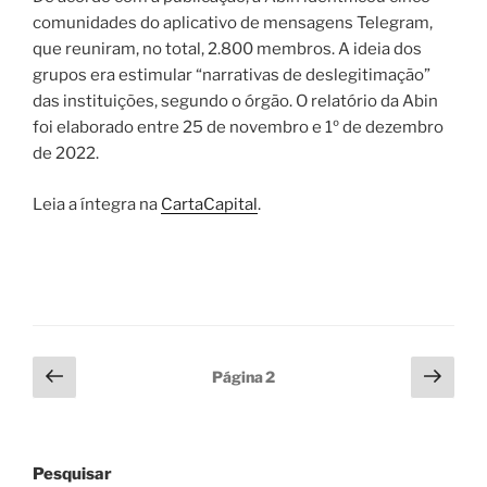
comunidades do aplicativo de mensagens Telegram,
que reuniram, no total, 2.800 membros. A ideia dos
grupos era estimular “narrativas de deslegitimação”
das instituições, segundo o órgão. O relatório da Abin
foi elaborado entre 25 de novembro e 1º de dezembro
de 2022.
Leia a íntegra na
CartaCapital
.
Paginação
Página
Próx
Página
2
anterior
pági
de
posts
Pesquisar