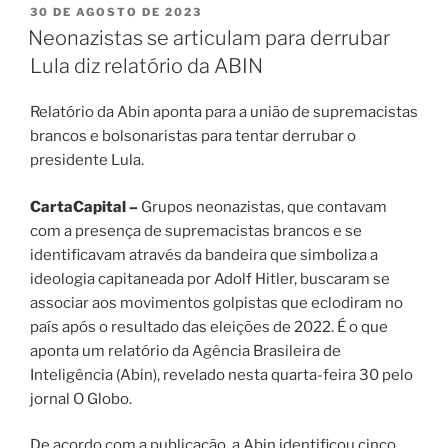
PUBLICADO
30 DE AGOSTO DE 2023
EM
Neonazistas se articulam para derrubar
Lula diz relatório da ABIN
Relatório da Abin aponta para a união de supremacistas
brancos e bolsonaristas para tentar derrubar o
presidente Lula.
CartaCapital –
Grupos neonazistas, que contavam
com a presença de supremacistas brancos e se
identificavam através da bandeira que simboliza a
ideologia capitaneada por Adolf Hitler, buscaram se
associar aos movimentos golpistas que eclodiram no
país após o resultado das eleições de 2022. É o que
aponta um relatório da Agência Brasileira de
Inteligência (Abin), revelado nesta quarta-feira 30 pelo
jornal O Globo.
De acordo com a publicação, a Abin identificou cinco