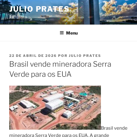
Pular
JULIO PRATES
para
Jornalista
o
conteúdo
Menu
PUBLICADO
22 DE ABRIL DE 2026
POR
JULIO PRATES
EM
Brasil vende mineradora Serra
Verde para os EUA
Brasil vende
mineradora Serra Verde para os EUA. A grande