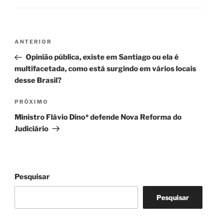
Navegação
Post
ANTERIOR
de
anterior
Opinião pública, existe em Santiago ou ela é
Post
multifacetada, como está surgindo em vários locais
desse Brasil?
Próximo
PRÓXIMO
post
Ministro Flávio Dino* defende Nova Reforma do
Judiciário
Pesquisar
Pesquisar