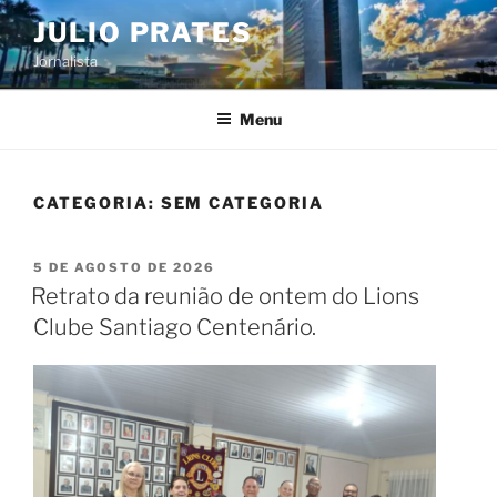
Pular
JULIO PRATES
para
Jornalista
o
conteúdo
Menu
CATEGORIA:
SEM CATEGORIA
PUBLICADO
5 DE AGOSTO DE 2026
EM
Retrato da reunião de ontem do Lions
Clube Santiago Centenário.