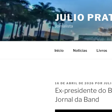
Pular
para
JULIO PRA
o
conteúdo
Jornalista
Início
Notícias
Livros
PUBLICADO
16 DE ABRIL DE 2026
POR
JUL
EM
Ex-presidente do 
Jornal da Band