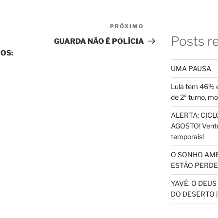
PRÓXIMO
Próximo
Posts r
post
GUARDA NÃO É POLÍCIA
OS:
UMA PAUSA
Lula tem 46% e
de 2º turno, m
ALERTA: CICLO
AGOSTO! Vento
temporais!
O SONHO AM
ESTÃO PERDEN
YAVÉ: O DEU
DO DESERTO |