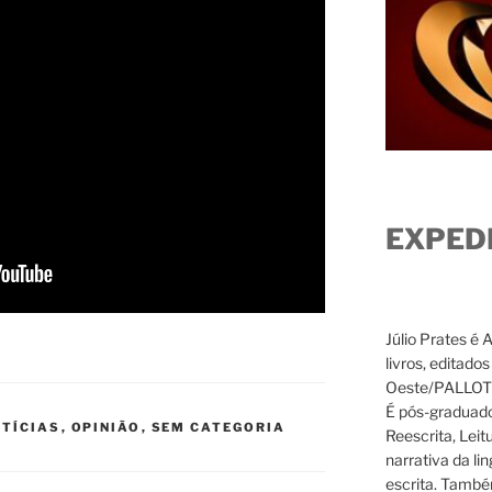
EXPED
Júlio Prates é 
livros, editado
Oeste/PALLOTTI
É pós-graduado
TÍCIAS
,
OPINIÃO
,
SEM CATEGORIA
Reescrita, Leit
narrativa da li
escrita. També