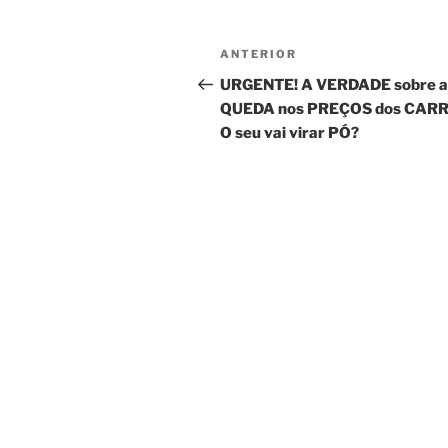
Navegação
Post
ANTERIOR
de
anterior
URGENTE! A VERDADE sobre a
QUEDA nos PREÇOS dos CARR
Post
O seu vai virar PÓ?