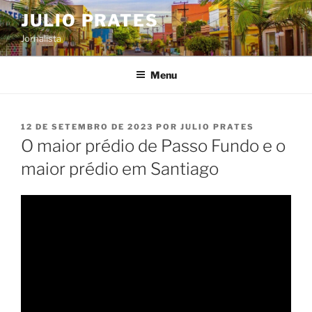
Pular
JULIO PRATES
para
Jornalista
o
conteúdo
Menu
PUBLICADO
12 DE SETEMBRO DE 2023
POR
JULIO PRATES
EM
O maior prédio de Passo Fundo e o
maior prédio em Santiago