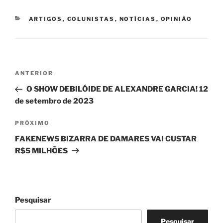
CATEGORIAS
ARTIGOS
,
COLUNISTAS
,
NOTÍCIAS
,
OPINIÃO
Navegação
Post
ANTERIOR
de
anterior
O SHOW DEBILÓIDE DE ALEXANDRE GARCIA! 12
Post
de setembro de 2023
Próximo
PRÓXIMO
post
FAKENEWS BIZARRA DE DAMARES VAI CUSTAR
R$5 MILHÕES
Pesquisar
Pesquisar