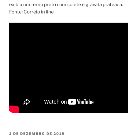
exibiu um terno preto com colete e gravata prateada.
Fonte: Correio in line
PUBLICADO
2 DE DEZEMBRO DE 2019