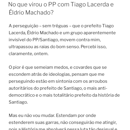
EM
No que virou o PP com Tiago Lacerda e
Éldrio Machado?
A perseguição – sem tréguas – que o prefeito Tiago
Lacerda, Éldrio Machado e um grupo aparentemente
invisível do PP/Santiago, movem contra mim,
ultrapassou as raias do bom senso. Percebi isso,
claramente, ontem.
O pior é que semeiam medos, e covardes que se
escondem atrás de ideologias, pensam que me
perseguindo estão em sintonia com os arroubos
autoritários do prefeito de Santiago, o mais anti-
democrático e o mais totalitário prefeito da história de
Santiago.
Mas eu não vou mudar. Estendam por onde
estenderem suas garras, não conseguirão me atingir,
pois a História me absolverá nessa luta tão desigual e