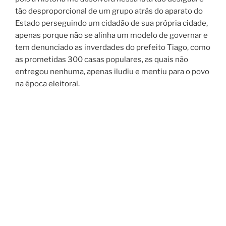
tão desproporcional de um grupo atrás do aparato do
Estado perseguindo um cidadão de sua própria cidade,
apenas porque não se alinha um modelo de governar e
tem denunciado as inverdades do prefeito Tiago, como
as prometidas 300 casas populares, as quais não
entregou nenhuma, apenas iludiu e mentiu para o povo
na época eleitoral.
Abominável a acriticidade da imprensa que vive de
favores dos recursos públicos, que sabe de tudo que é
tramado nos bastidores e silencia de forma cúmplice.
A omissão é generalizada. Não existe uma voz contra
os desmandos … esse não é o PP de Chicão e de Júlio
Ruivo.
Abominável o reino do medo.
Abominável uma cidade cheia de covardes, bajuladores