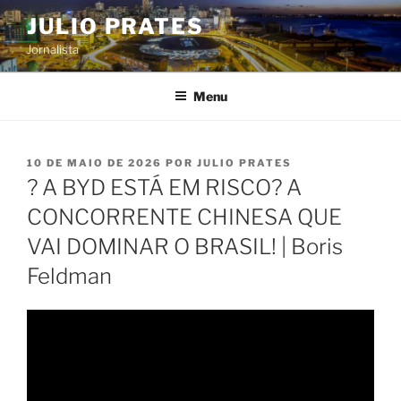
Pular
JULIO PRATES
para
Jornalista
o
conteúdo
Menu
PUBLICADO
10 DE MAIO DE 2026
POR
JULIO PRATES
EM
? A BYD ESTÁ EM RISCO? A
CONCORRENTE CHINESA QUE
VAI DOMINAR O BRASIL! | Boris
Feldman