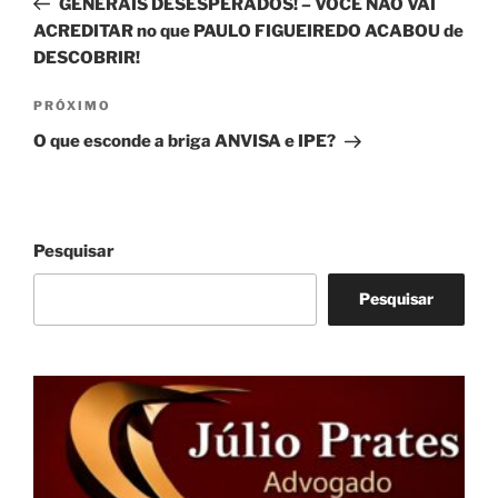
GENERAIS DESESPERADOS! – VOCÊ NÃO VAI
Post
ACREDITAR no que PAULO FIGUEIREDO ACABOU de
DESCOBRIR!
Próximo
PRÓXIMO
post
O que esconde a briga ANVISA e IPE?
Pesquisar
Pesquisar