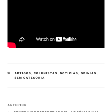
CATEGORIAS
ARTIGOS
,
COLUNISTAS
,
NOTÍCIAS
,
OPINIÃO
,
SEM CATEGORIA
Navegação
Post
ANTERIOR
de
anterior