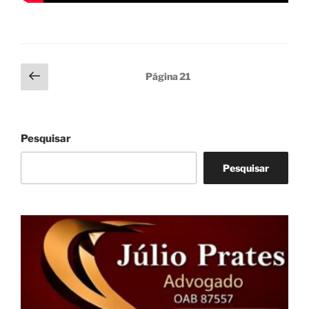
Paginação
Página
Página
21
anterior
de
posts
Pesquisar
Pesquisar