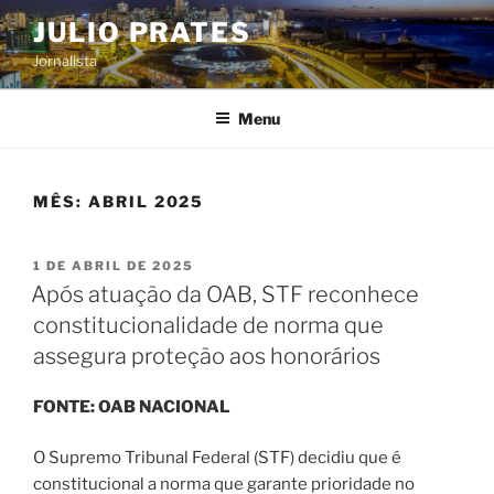
Pular
JULIO PRATES
para
Jornalista
o
conteúdo
Menu
MÊS:
ABRIL 2025
PUBLICADO
1 DE ABRIL DE 2025
EM
Após atuação da OAB, STF reconhece
constitucionalidade de norma que
assegura proteção aos honorários
FONTE: OAB NACIONAL
O Supremo Tribunal Federal (STF) decidiu que é
constitucional a norma que garante prioridade no