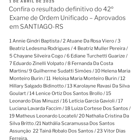
PUBLICADO
1 DE ABRIL DE 2025
EM
Confira o resultado definitivo do 42º
Exame de Ordem Unificado – Aprovados
em SANTIAGO-RS
1 Annie Gindri Baptista / 2 Atuane Da Rosa Viero / 3
Beatriz Ledesma Rodrigues / 4 Beatriz Muller Pereira /
5 Chayane Silveira Cogo / 6 Ediane Turchetti Guarize /
7 Eduardo Zinelli Volpato / 8 Fernanda Da Costa
Martins/ 9 Guilherme Sudatti Simões / 10 Helena Maria
Monteiro Burin / 11 Heloisa Maria Monteiro Burin / 12
Hillary Salgado Bidinotto / 13 Karolayne Ravasi Da Silva
Goulart / 14 Lenice Ortiz Dos Santos Brollo / 15
Leonardo Dias Minuzzi / 16 Letícia Garcia Gavioli / 17
Luciana Lavarda Faccim / 18 Luiza Cortese Dos Santos /
19 Matheus Leonardo Locateli/ 20 Nathalia Cristina Da
Silva Britto /21 Nathália Scaramussa Dos Santos
Assunção 22 Tainá Robalo Dos Santos / 23 Vitor Dias
Ferreira.