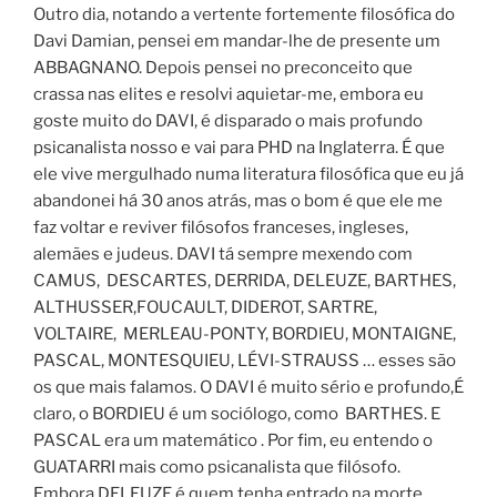
Outro dia, notando a vertente fortemente filosófica do
Davi Damian, pensei em mandar-lhe de presente um
ABBAGNANO. Depois pensei no preconceito que
crassa nas elites e resolvi aquietar-me, embora eu
goste muito do DAVI, é disparado o mais profundo
psicanalista nosso e vai para PHD na Inglaterra. É que
ele vive mergulhado numa literatura filosófica que eu já
abandonei há 30 anos atrás, mas o bom é que ele me
faz voltar e reviver filósofos franceses, ingleses,
alemães e judeus. DAVI tá sempre mexendo com
CAMUS, DESCARTES, DERRIDA, DELEUZE, BARTHES,
ALTHUSSER,FOUCAULT, DIDEROT, SARTRE,
VOLTAIRE, MERLEAU-PONTY, BORDIEU, MONTAIGNE,
PASCAL, MONTESQUIEU, LÉVI-STRAUSS … esses são
os que mais falamos. O DAVI é muito sério e profundo,É
claro, o BORDIEU é um sociólogo, como BARTHES. E
PASCAL era um matemático . Por fim, eu entendo o
GUATARRI mais como psicanalista que filósofo.
Embora DELEUZE é quem tenha entrado na morte