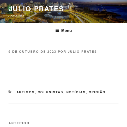
Pular
JULIO PRATES
para
Jornalista
o
conteúdo
Menu
PUBLICADO
9 DE OUTUBRO DE 2023
POR
JULIO PRATES
EM
CATEGORIAS
ARTIGOS
,
COLUNISTAS
,
NOTÍCIAS
,
OPINIÃO
Navegação
Post
ANTERIOR