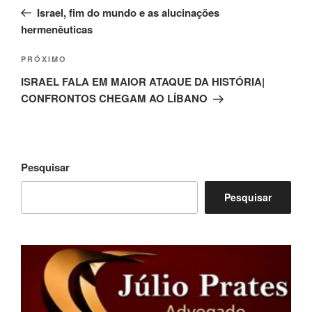
de
anterior
Israel, fim do mundo e as alucinações
Post
hermenêuticas
Próximo
PRÓXIMO
post
ISRAEL FALA EM MAIOR ATAQUE DA HISTÓRIA|
CONFRONTOS CHEGAM AO LÍBANO
Pesquisar
Pesquisar