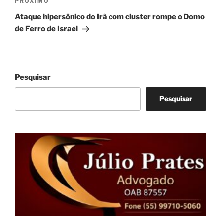
Próximo
PRÓXIMO
post
Ataque hipersônico do Irã com cluster rompe o Domo
de Ferro de Israel
Pesquisar
Pesquisar