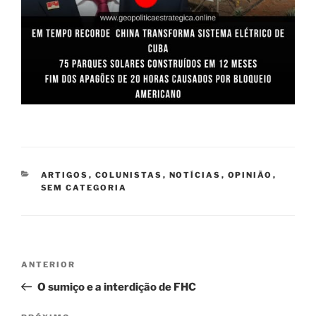
CATEGORIAS
ARTIGOS
,
COLUNISTAS
,
NOTÍCIAS
,
OPINIÃO
,
SEM CATEGORIA
Navegação
Post
ANTERIOR
de
anterior
O sumiço e a interdição de FHC
Post