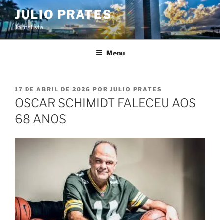
Pular
JULIO PRATES
para
Jornalista
o
conteúdo
Menu
PUBLICADO
17 DE ABRIL DE 2026
POR
JULIO PRATES
EM
OSCAR SCHIMIDT FALECEU AOS
68 ANOS