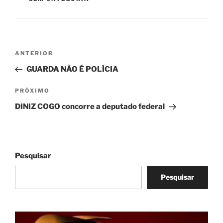
Navegação
Post
ANTERIOR
de
anterior
GUARDA NÃO É POLÍCIA
Post
Próximo
PRÓXIMO
post
DINIZ COGO concorre a deputado federal
Pesquisar
Pesquisar