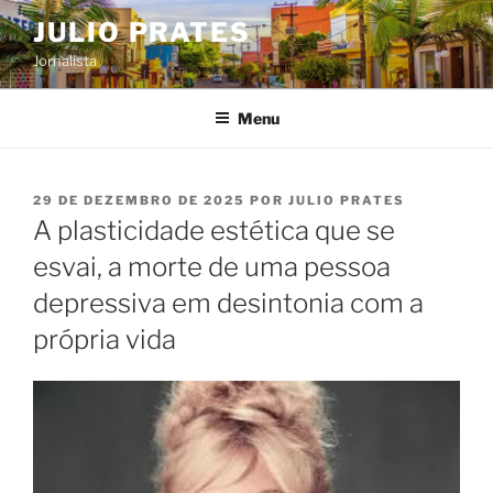
Pular
JULIO PRATES
para
Jornalista
o
conteúdo
Menu
PUBLICADO
29 DE DEZEMBRO DE 2025
POR
JULIO PRATES
EM
A plasticidade estética que se
esvai, a morte de uma pessoa
depressiva em desintonia com a
própria vida