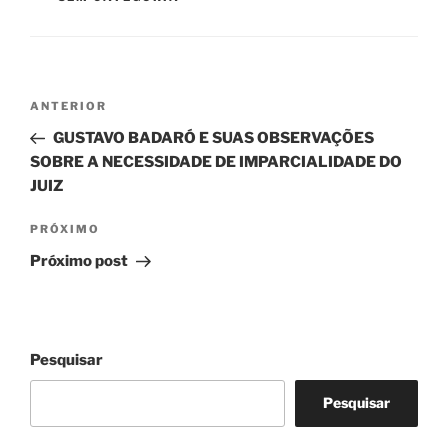
Navegação
Post
ANTERIOR
de
anterior
GUSTAVO BADARÓ E SUAS OBSERVAÇÕES
Post
SOBRE A NECESSIDADE DE IMPARCIALIDADE DO
JUIZ
Próximo
PRÓXIMO
post
Próximo post
Pesquisar
Pesquisar