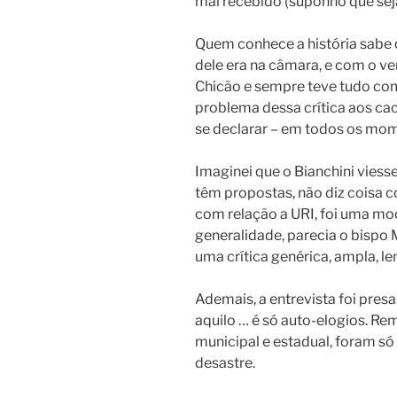
mal recebido (suponho que seja
Quem conhece a história sabe q
dele era na câmara, e com o v
Chicão e sempre teve tudo com
problema dessa crítica aos caci
se declarar – em todos os mom
Imaginei que o Bianchini viess
têm propostas, não diz coisa c
com relação a URI, foi uma moç
generalidade, parecia o bispo
uma crítica genérica, ampla, le
Ademais, a entrevista foi presa a
aquilo … é só auto-elogios. 
municipal e estadual, foram só
desastre.