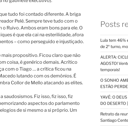
 no gabinete executivo).
ue tudo foi contado diferente. A briga
ereador Pelé. Sempre teve tudo com o
Posts r
 o Ruivo. Ambos eram bons para ele. O
ques é que ela cai na esterilidade, afora
Lula tem 46% e
entos – como perseguido e injustiçado.
de 2º turno, m
e mais propositivo. Ficou claro que não
ALERTA: CICLO
om coisa, é genérico demais. Acrítico
AGOSTO! Vento
a com o Tiago … a crítica ficou na
temporais!
 Macedo lutando com os demônios. É
O SONHO AM
mbra Collor de Mello atacando as elites.
ESTÃO PERDEN
 saudosismos. Fiz isso, fiz isso, fiz
YAVÉ: O DEU
Rememorizando aspectos do parlamento
DO DESERTO |
 elogios de si mesmo a si próprio. Um
Retrato da reu
Santiago Cente