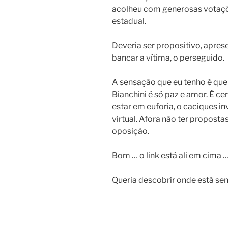
acolheu com generosas votaçõ
estadual.
Deveria ser propositivo, aprese
bancar a vítima, o perseguido.
A sensação que eu tenho é que e
Bianchini é só paz e amor. É c
estar em euforia, o caciques in
virtual. Afora não ter proposta
oposição.
Bom … o link está ali em cima 
Queria descobrir onde está sen