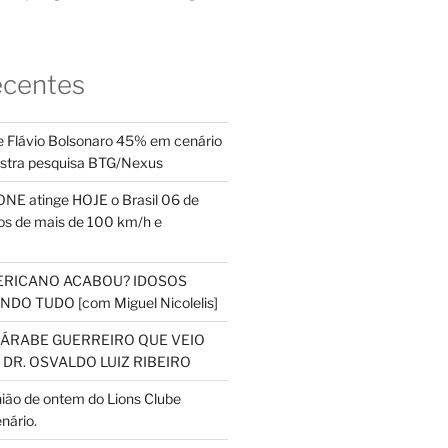
ecentes
 Flávio Bolsonaro 45% em cenário
ostra pesquisa BTG/Nexus
NE atinge HOJE o Brasil 06 de
s de mais de 100 km/h e
ERICANO ACABOU? IDOSOS
DO TUDO [com Miguel Nicolelis]
S ÁRABE GUERREIRO QUE VEIO
 DR. OSVALDO LUIZ RIBEIRO
nião de ontem do Lions Clube
nário.