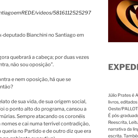
antiagoemREDE/videos/5816112525297
 ex-deputado Bianchini no Santiago em
gora quebrará a cabeça; por duas vezes
ntra, não sou oposição”.
EXPED
ontra e nem oposição, há que se
então?
Júlio Prates é 
lato de sua vida, de sua origem social,
livros, editado
Oeste/PALLOTTI
foi o ponto alto do programa, cansou a
É pós-graduado
amúrias. Sempre atacando os coronéis
Reescrita, Leit
á nomes e cai numa terrível contradição,
narrativa da li
 queria no Partido e de outro diz que era
escrita. També