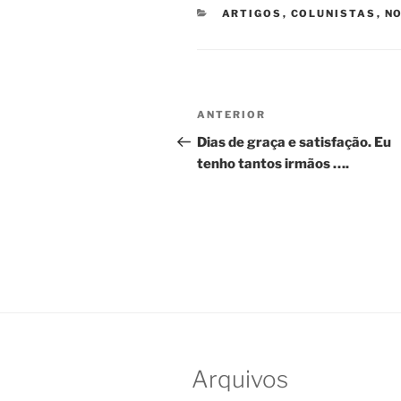
CATEGORIAS
ARTIGOS
,
COLUNISTAS
,
NO
Navegação
Post
ANTERIOR
de
anterior
Dias de graça e satisfação. Eu
tenho tantos irmãos ….
Post
Arquivos