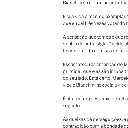
Bianchini só é bom na auto-bio
E sua vida é mesmo exemplar e 
que eu cai três vezes votando n
A sensação que temos é que re
dentro de outra sigla. Duvido
ficado irritado com sua docili
Escamoteou as emendas do Mar
principal: que elas são imposit
do seu lado. Está certo. Marc
vice e Bianchini negocia a vic
É altamente messiânico e acha
segui-lo.
As queixas de perseguições, é
contradição com a bondade do