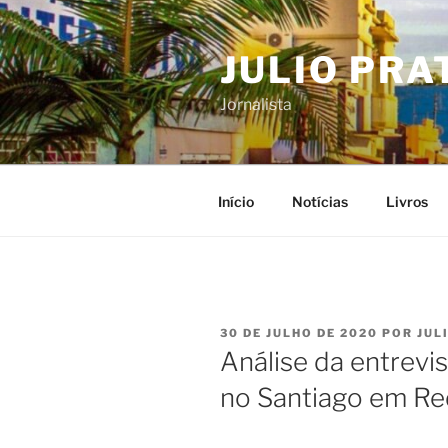
Pular
para
JULIO PRA
o
conteúdo
Jornalista
Início
Notícias
Livros
PUBLICADO
30 DE JULHO DE 2020
POR
JUL
EM
Análise da entrevis
no Santiago em R