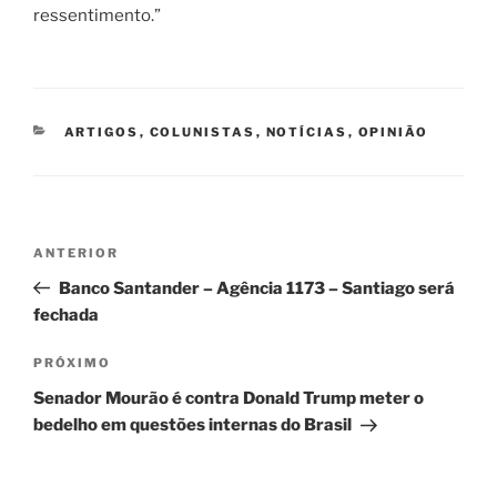
ressentimento.”
CATEGORIAS
ARTIGOS
,
COLUNISTAS
,
NOTÍCIAS
,
OPINIÃO
Navegação
Post
ANTERIOR
de
anterior
Banco Santander – Agência 1173 – Santiago será
Post
fechada
Próximo
PRÓXIMO
post
Senador Mourão é contra Donald Trump meter o
bedelho em questões internas do Brasil