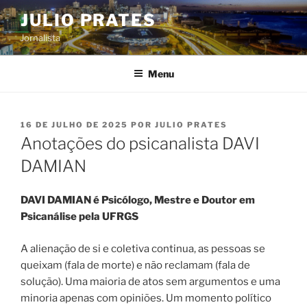
Pular
JULIO PRATES
para
Jornalista
o
conteúdo
Menu
PUBLICADO
16 DE JULHO DE 2025
POR
JULIO PRATES
EM
Anotações do psicanalista DAVI
DAMIAN
DAVI DAMIAN é Psicólogo, Mestre e Doutor em
Psicanálise pela UFRGS
A alienação de si e coletiva continua, as pessoas se
queixam (fala de morte) e não reclamam (fala de
solução). Uma maioria de atos sem argumentos e uma
minoria apenas com opiniões. Um momento político