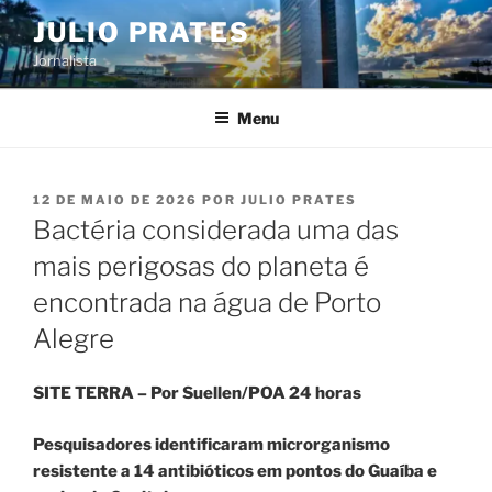
Pular
JULIO PRATES
para
Jornalista
o
conteúdo
Menu
PUBLICADO
12 DE MAIO DE 2026
POR
JULIO PRATES
EM
Bactéria considerada uma das
mais perigosas do planeta é
encontrada na água de Porto
Alegre
SITE TERRA – Por Suellen/POA 24 horas
Pesquisadores identificaram microrganismo
resistente a 14 antibióticos em pontos do Guaíba e