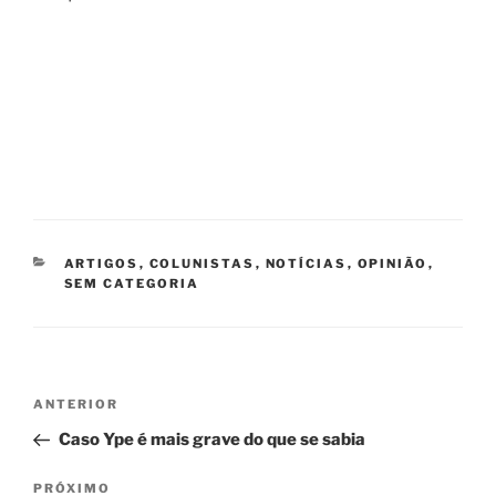
CATEGORIAS
ARTIGOS
,
COLUNISTAS
,
NOTÍCIAS
,
OPINIÃO
,
SEM CATEGORIA
Navegação
Post
ANTERIOR
de
anterior
Caso Ype é mais grave do que se sabia
Post
Próximo
PRÓXIMO