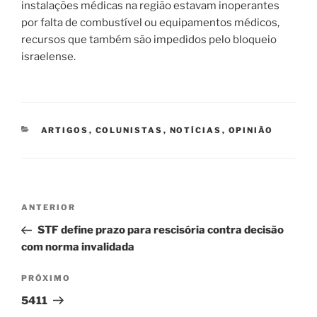
instalações médicas na região estavam inoperantes
por falta de combustível ou equipamentos médicos,
recursos que também são impedidos pelo bloqueio
israelense.
CATEGORIAS
ARTIGOS
,
COLUNISTAS
,
NOTÍCIAS
,
OPINIÃO
Navegação
Post
ANTERIOR
de
anterior
STF define prazo para rescisória contra decisão
Post
com norma invalidada
Próximo
PRÓXIMO
post
5411