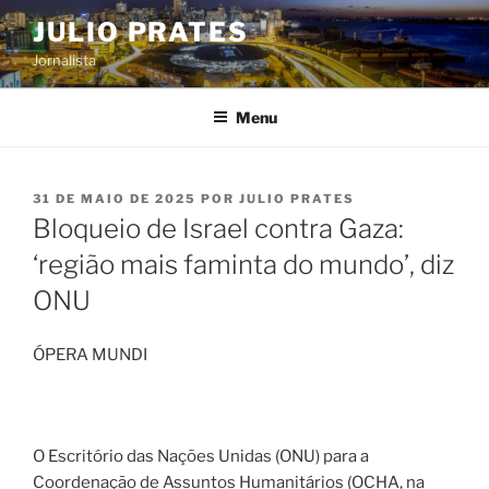
Pular
JULIO PRATES
para
Jornalista
o
conteúdo
Menu
PUBLICADO
31 DE MAIO DE 2025
POR
JULIO PRATES
EM
Bloqueio de Israel contra Gaza:
‘região mais faminta do mundo’, diz
ONU
ÓPERA MUNDI
O Escritório das Nações Unidas (ONU) para a
Coordenação de Assuntos Humanitários (OCHA, na