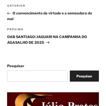
Navegação
Post
ANTERIOR
de
anterior
O convencimento da virtude e a semeadura do
Post
mal
Próximo
PRÓXIMO
post
OAB SANTIAGO/JAGUARI NA CAMPANHA DO
AGASALHO DE 2025
Pesquisar
Pesquisar