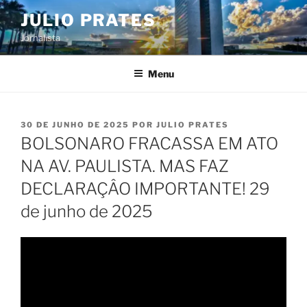
Pular
JULIO PRATES
para
Jornalista
o
conteúdo
Menu
PUBLICADO
30 DE JUNHO DE 2025
POR
JULIO PRATES
EM
BOLSONARO FRACASSA EM ATO
NA AV. PAULISTA. MAS FAZ
DECLARAÇÂO IMPORTANTE! 29
de junho de 2025