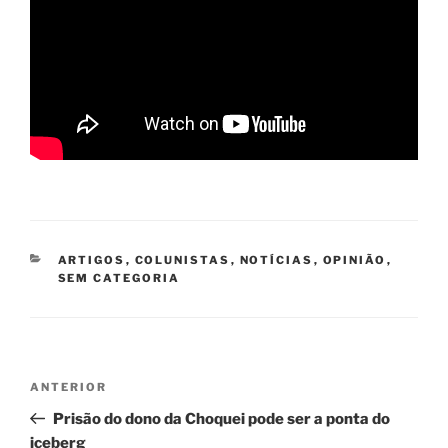
CATEGORIAS
ARTIGOS
,
COLUNISTAS
,
NOTÍCIAS
,
OPINIÃO
,
SEM CATEGORIA
Navegação
Post
ANTERIOR
de
anterior
Prisão do dono da Choquei pode ser a ponta do
Post
iceberg