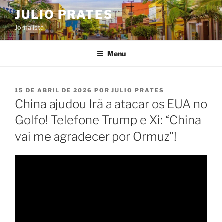
Pular
JULIO PRATES
para
Jornalista
o
conteúdo
Menu
PUBLICADO
15 DE ABRIL DE 2026
POR
JULIO PRATES
EM
China ajudou Irã a atacar os EUA no
Golfo! Telefone Trump e Xi: “China
vai me agradecer por Ormuz”!