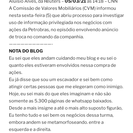
Aluísio Alves, da Reuters –
05/03/21
às 14:18
– CNN
A Comissão de Valores Mobiliários (CVM) informou
nesta sexta-feira (5) que abriu processo para investigar
uso de informação privilegiada nos negócios com
ações da Petrobras, no episódio envolvendo anúncio
de troca no comando da companhia.
———————————-
NOTA DO BLOG
Eu sei que eles andam cuidando meu blog e eu sei o
quanto eles estiveram envolvidos nessa compra de
ações.
Eu já disse que sou um escavador e sei bem como
atingir certas pessoas que me elegeram como inimigo.
Hoje, eu sei mais do que eles imaginam e não são
somente as 5.300 páginas de whatsapp baixados.
Desde a mais insigne a até o mais alto suposto figurão,
Eu tenho tudo e sei bem os negócios dessa turma,
embora andem se metamorfoseando. entre a
esquerda e a direita.