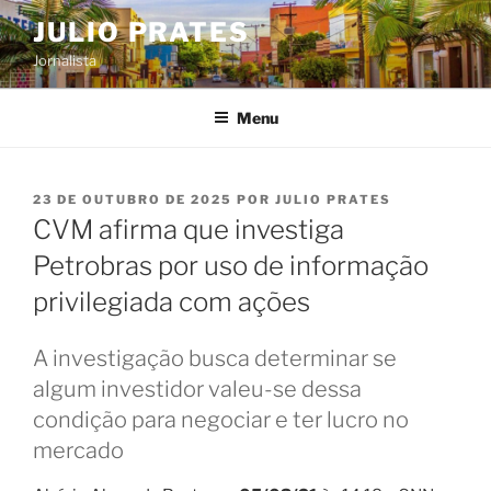
Pular
JULIO PRATES
para
Jornalista
o
conteúdo
Menu
PUBLICADO
23 DE OUTUBRO DE 2025
POR
JULIO PRATES
EM
CVM afirma que investiga
Petrobras por uso de informação
privilegiada com ações
A investigação busca determinar se
algum investidor valeu-se dessa
condição para negociar e ter lucro no
mercado