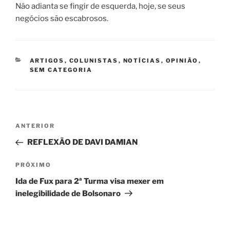
Não adianta se fingir de esquerda, hoje, se seus
negócios são escabrosos.
CATEGORIAS
ARTIGOS
,
COLUNISTAS
,
NOTÍCIAS
,
OPINIÃO
,
SEM CATEGORIA
Navegação
Post
ANTERIOR
de
anterior
REFLEXÃO DE DAVI DAMIAN
Post
Próximo
PRÓXIMO
post
Ida de Fux para 2ª Turma visa mexer em
inelegibilidade de Bolsonaro