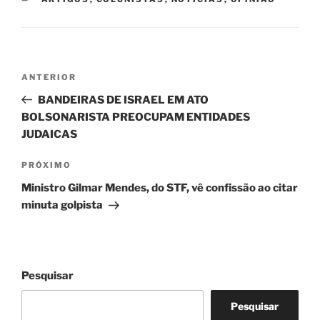
Navegação
Post
ANTERIOR
de
anterior
BANDEIRAS DE ISRAEL EM ATO
Post
BOLSONARISTA PREOCUPAM ENTIDADES
JUDAICAS
Próximo
PRÓXIMO
post
Ministro Gilmar Mendes, do STF, vê confissão ao citar
minuta golpista
Pesquisar
Pesquisar