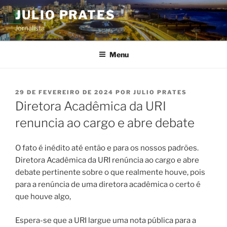
Pular
JULIO PRATES
para
Jornalista
o
conteúdo
Menu
PUBLICADO
29 DE FEVEREIRO DE 2024
POR
JULIO PRATES
EM
Diretora Acadêmica da URI
renuncia ao cargo e abre debate
O fato é inédito até então e para os nossos padrões.
Diretora Acadêmica da URI renúncia ao cargo e abre
debate pertinente sobre o que realmente houve, pois
para a renúncia de uma diretora acadêmica o certo é
que houve algo,
Espera-se que a URI largue uma nota pública para a