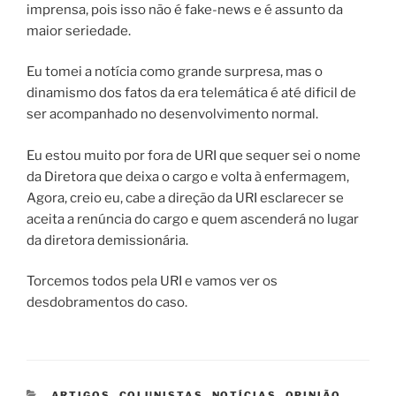
imprensa, pois isso não é fake-news e é assunto da
maior seriedade.
Eu tomei a notícia como grande surpresa, mas o
dinamismo dos fatos da era telemática é até dificil de
ser acompanhado no desenvolvimento normal.
Eu estou muito por fora de URI que sequer sei o nome
da Diretora que deixa o cargo e volta à enfermagem,
Agora, creio eu, cabe a direção da URI esclarecer se
aceita a renúncia do cargo e quem ascenderá no lugar
da diretora demissionária.
Torcemos todos pela URI e vamos ver os
desdobramentos do caso.
CATEGORIAS
ARTIGOS
,
COLUNISTAS
,
NOTÍCIAS
,
OPINIÃO