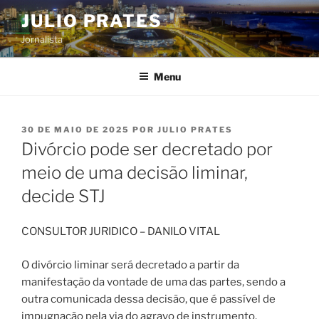
Pular
JULIO PRATES
para
Jornalista
o
conteúdo
Menu
PUBLICADO
30 DE MAIO DE 2025
POR
JULIO PRATES
EM
Divórcio pode ser decretado por
meio de uma decisão liminar,
decide STJ
CONSULTOR JURIDICO – DANILO VITAL
O divórcio liminar será decretado a partir da
manifestação da vontade de uma das partes, sendo a
outra comunicada dessa decisão, que é passível de
impugnação pela via do agravo de instrumento.