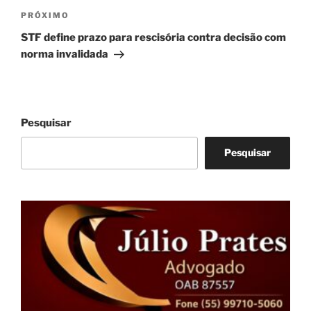
Próximo
PRÓXIMO
post
STF define prazo para rescisória contra decisão com
norma invalidada
Pesquisar
Pesquisar