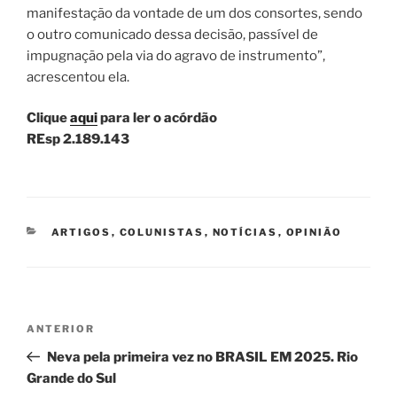
manifestação da vontade de um dos consortes, sendo
o outro comunicado dessa decisão, passível de
impugnação pela via do agravo de instrumento”,
acrescentou ela.
Clique
aqui
para ler o acórdão
REsp 2.189.143
CATEGORIAS
ARTIGOS
,
COLUNISTAS
,
NOTÍCIAS
,
OPINIÃO
Navegação
Post
ANTERIOR
de
anterior
Neva pela primeira vez no BRASIL EM 2025. Rio
Post
Grande do Sul