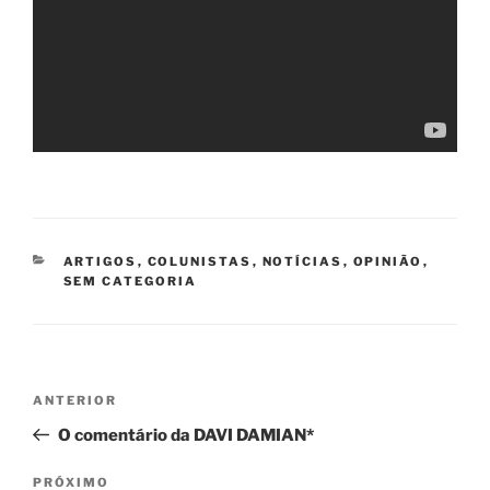
CATEGORIAS
ARTIGOS
,
COLUNISTAS
,
NOTÍCIAS
,
OPINIÃO
,
SEM CATEGORIA
Navegação
Post
ANTERIOR
de
anterior
O comentário da DAVI DAMIAN*
Post
Próximo
PRÓXIMO