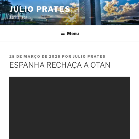
Pular
JULIO PRATES
para
Jornalista
o
conteúdo
Menu
PUBLICADO
28 DE MARÇO DE 2026
POR
JULIO PRATES
EM
ESPANHA RECHAÇA A OTAN