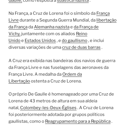
Gaulle,
como resposta à
suástica nazista
.
Na França, a Cruz de Lorena foi o símbolo da
França
Livre
durante a Segunda Guerra Mundial, da
libertação
da França
da
Alemanha nazista
e
da França de
Vichy,
juntamente com os aliados
Reino
Unido
e
Estados Unidos
, e
do gaullismo
, e inclui
diversas variações de uma
cruz de duas barras
.
A Cruz era exibida nas bandeiras dos navios de guerra
da França Livre e nas fuselagens das aeronaves da
França Livre. A medalha da
Ordem da
Libertação
ostenta a Cruz de Lorena.
O próprio De Gaulle é homenageado por uma Cruz de
Lorena de 43 metros de altura em sua aldeia
natal,
Colombey-les-Deux-Églises
. A Cruz de Lorena
foi posteriormente adotada por grupos políticos
gaullistas, como o
Reagrupamento para a República
.