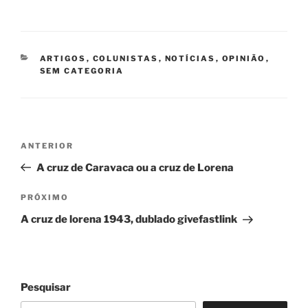
CATEGORIAS
ARTIGOS
,
COLUNISTAS
,
NOTÍCIAS
,
OPINIÃO
,
SEM CATEGORIA
Navegação
Post
ANTERIOR
de
anterior
A cruz de Caravaca ou a cruz de Lorena
Post
Próximo
PRÓXIMO
post
A cruz de lorena 1943, dublado givefastlink
Pesquisar