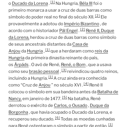
[
1
]
o
Ducado da Lorena
.
Na Hungria,
Béla III
foi o
primeiro monarca a usar a cruz de duas barras como
[
2
]
símbolo do poder real no final do século XII.
Ele
provavelmente a adotou do
Império Bizantino
, de
[
2
]
acordo com o historiador
Pál Engel
.
René II, Duque
da Lorena,
herdou a cruz de duas barras como símbolo
de seus ancestrais distantes da
Casa de
[
1
]
Anjou
da
Hungria
,
que a herdaram como
reis da
Hungria
da primeira dinastia reinante do país,
os
Árpáds
. O avô de René,
René, o Bom
, que a usava
[
3
]
como seu
brasão pessoal
,
reivindicou quatro reinos,
[
1
]
incluindo a Hungria.
A cruz ainda era conhecida
[
4
]
como “Cruz de
Anjou
” no
século XVI
.
René II
colocou o símbolo em sua bandeira antes da
Batalha de
[
5
]
Nancy,
em janeiro de 1477.
Na batalha, René
derrotou o exército de
Carlos, o Ousado
,
Duque da
Borgonha
, que havia ocupado o Ducado da Lorena, e
[
6
]
recuperou seu ducado.
Todas as moedas cunhadas
[
1
]
para René ostentaram o símbolo a partir de então.