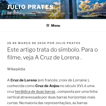
Pular
JULIO PRATES
para
Jornalista
o
conteúdo
Menu
PUBLICADO
28 DE MARÇO DE 2026
POR
JULIO PRATES
EM
Este artigo trata do símbolo. Para o
filme, veja A Cruz de Lorena .
Wikepédia
A
Cruz de Lorena
(em francês:
croix de Lorraine
),
conhecida como
Cruz de Anjou
no século XVI, é uma
cruz
heráldica
de duas barras
, composta por uma linha
vertical atravessada por duas barras horizontais mais
curtas. Na maioria
das representações, as barras