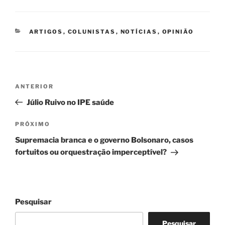
CATEGORIAS
ARTIGOS
,
COLUNISTAS
,
NOTÍCIAS
,
OPINIÃO
Navegação
Post
ANTERIOR
de
anterior
Júlio Ruivo no IPE saúde
Post
Próximo
PRÓXIMO
post
Supremacia branca e o governo Bolsonaro, casos
fortuitos ou orquestração imperceptível?
Pesquisar
Pesquisar