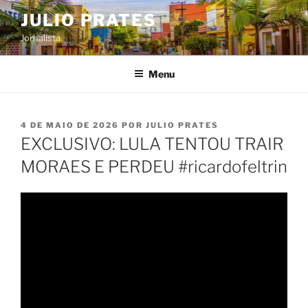
Pular
JULIO PRATES
para
Jornalista
o
conteúdo
Menu
PUBLICADO
4 DE MAIO DE 2026
POR
JULIO PRATES
EM
EXCLUSIVO: LULA TENTOU TRAIR
MORAES E PERDEU #ricardofeltrin