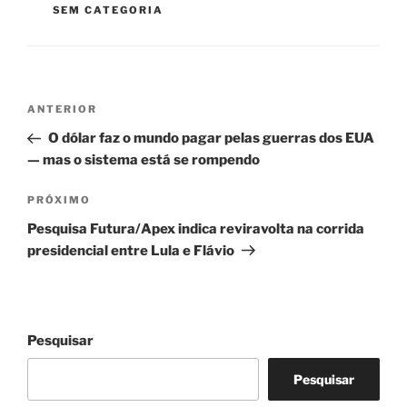
SEM CATEGORIA
Navegação
Post
ANTERIOR
de
anterior
O dólar faz o mundo pagar pelas guerras dos EUA
Post
— mas o sistema está se rompendo
Próximo
PRÓXIMO
post
Pesquisa Futura/Apex indica reviravolta na corrida
presidencial entre Lula e Flávio
Pesquisar
Pesquisar