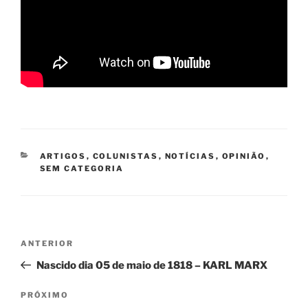
CATEGORIAS
ARTIGOS
,
COLUNISTAS
,
NOTÍCIAS
,
OPINIÃO
,
SEM CATEGORIA
Navegação
Post
ANTERIOR
de
anterior
Nascido dia 05 de maio de 1818 – KARL MARX
Post
Próximo
PRÓXIMO