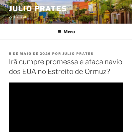
Pular
JULIO PRATES
para
Jornalista
o
conteúdo
Menu
PUBLICADO
5 DE MAIO DE 2026
POR
JULIO PRATES
EM
Irã cumpre promessa e ataca navio
dos EUA no Estreito de Ormuz?