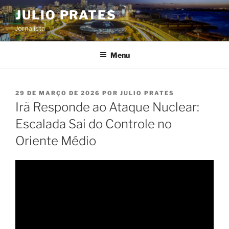
Pular
JULIO PRATES
para
Jornalista
o
conteúdo
Menu
PUBLICADO
29 DE MARÇO DE 2026
POR
JULIO PRATES
EM
Irã Responde ao Ataque Nuclear:
Escalada Sai do Controle no
Oriente Médio