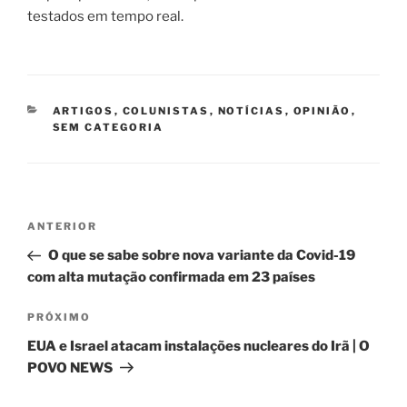
testados em tempo real.
CATEGORIAS
ARTIGOS
,
COLUNISTAS
,
NOTÍCIAS
,
OPINIÃO
,
SEM CATEGORIA
Navegação
Post
ANTERIOR
de
anterior
O que se sabe sobre nova variante da Covid-19
Post
com alta mutação confirmada em 23 países
Próximo
PRÓXIMO
post
EUA e Israel atacam instalações nucleares do Irã | O
POVO NEWS