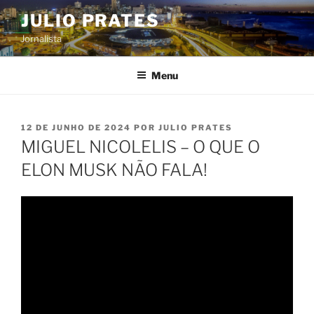
Pular
JULIO PRATES
para
Jornalista
o
conteúdo
Menu
PUBLICADO
12 DE JUNHO DE 2024
POR
JULIO PRATES
EM
MIGUEL NICOLELIS – O QUE O
ELON MUSK NÃO FALA!