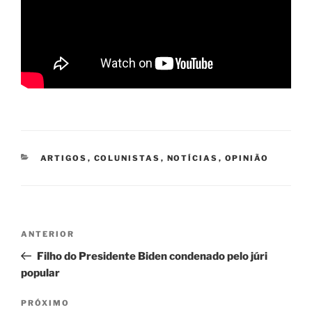
CATEGORIAS
ARTIGOS
,
COLUNISTAS
,
NOTÍCIAS
,
OPINIÃO
Navegação
Post
ANTERIOR
de
anterior
Filho do Presidente Biden condenado pelo júri
Post
popular
Próximo
PRÓXIMO