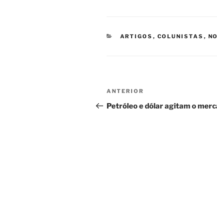
CATEGORIAS
ARTIGOS
,
COLUNISTAS
,
NO
Navegação
Post
ANTERIOR
de
anterior
Petróleo e dólar agitam o mer
Post