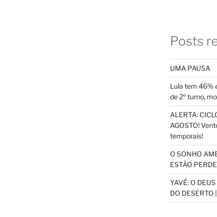
Posts r
UMA PAUSA
Lula tem 46% e
de 2º turno, m
ALERTA: CICLO
AGOSTO! Vento
temporais!
O SONHO AM
ESTÃO PERDEN
YAVÉ: O DEU
DO DESERTO |