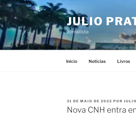
Pular
para
JULIO PRA
o
conteúdo
Jornalista
Início
Notícias
Livros
PUBLICADO
31 DE MAIO DE 2022
POR
JULI
EM
Nova CNH entra e