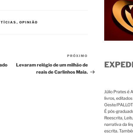
TÍCIAS
,
OPINIÃO
PRÓXIMO
Próximo
EXPED
post
cado
Levaram relógio de um milhão de
reais de Carlinhos Maia.
Júlio Prates é 
livros, editado
Oeste/PALLOTTI
É pós-graduado
Reescrita, Leit
narrativa da li
escrita. També